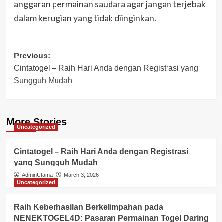
anggaran permainan saudara agar jangan terjebak
dalam kerugian yang tidak diinginkan.
Post
Previous:
Cintatogel – Raih Hari Anda dengan Registrasi yang
navigation
Sungguh Mudah
More Stories
Uncategorized
Cintatogel – Raih Hari Anda dengan Registrasi
yang Sungguh Mudah
AdminUtama
March 3, 2026
Uncategorized
Raih Keberhasilan Berkelimpahan pada
NENEKTOGEL4D: Pasaran Permainan Togel Daring