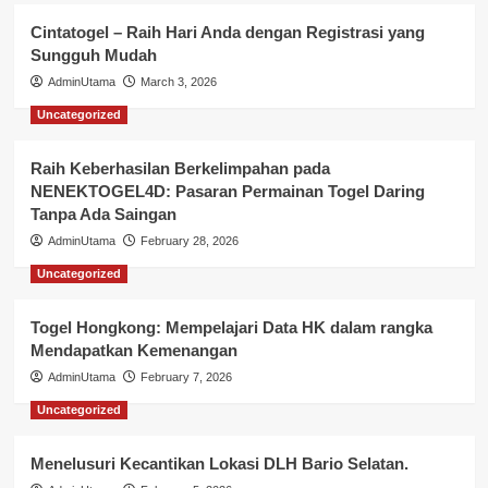
Cintatogel – Raih Hari Anda dengan Registrasi yang
Sungguh Mudah
AdminUtama
March 3, 2026
Uncategorized
Raih Keberhasilan Berkelimpahan pada
NENEKTOGEL4D: Pasaran Permainan Togel Daring
Tanpa Ada Saingan
AdminUtama
February 28, 2026
Uncategorized
Togel Hongkong: Mempelajari Data HK dalam rangka
Mendapatkan Kemenangan
AdminUtama
February 7, 2026
Uncategorized
Menelusuri Kecantikan Lokasi DLH Bario Selatan.