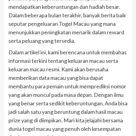
mendapatkan keberuntungan dan hadiah besar.
Dalam beberapa bulan terakhir, banyak berita baik
seputar pengeluaran Togel Macau yang mana
menunjukkan peningkatan menarik dalam reward
serta peluang yang tersedia.
Dalam artikel ini, kami berencana untuk membahas
informasi terkini tentang keluaran macau serta
keluaran macau resmi. Kami akan berusaha
memberikan data macau yang bisa dapat
membantu para pemain untuk memprediksi nomor
yang akan muncul pada masa depan. Dengan ilmu
yang benar serta sedikit keberuntungan, Anda bisa
jadi salah satu yang beruntung dalam hasil macau
prize yang di diimpikan. Mari kita jelajahi bersama
dunia togel macau yang penuh oleh kesempatan