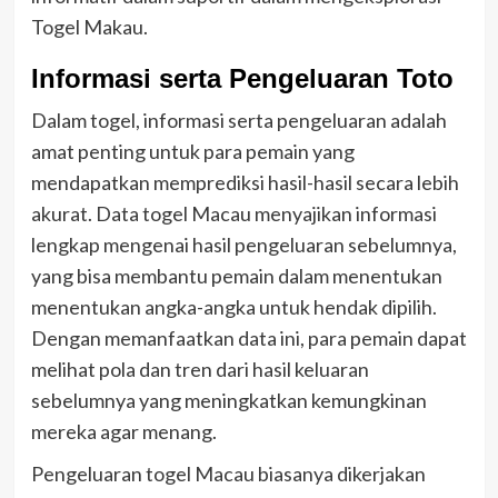
Togel Makau.
Informasi serta Pengeluaran Toto
Dalam togel, informasi serta pengeluaran adalah
amat penting untuk para pemain yang
mendapatkan memprediksi hasil-hasil secara lebih
akurat. Data togel Macau menyajikan informasi
lengkap mengenai hasil pengeluaran sebelumnya,
yang bisa membantu pemain dalam menentukan
menentukan angka-angka untuk hendak dipilih.
Dengan memanfaatkan data ini, para pemain dapat
melihat pola dan tren dari hasil keluaran
sebelumnya yang meningkatkan kemungkinan
mereka agar menang.
Pengeluaran togel Macau biasanya dikerjakan