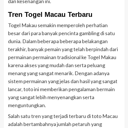
dan kesenangan ini.
Tren Togel Macau Terbaru
Togel Makau semakin memperoleh perhatian
besar dari para banyak pencinta gambling di satu
dunia. Dalam beberapa beberapa belakangan
terakhir, banyak pemain yang telah berpindah dari
permainan permainan tradisional ke Togel Makau
karena akses yang mudah dan serta peluang
menang yang sangat menarik. Dengan adanya
sistem permainan yang jelas dan hasil yang sangat
lancar, toto ini memberikan pengalaman bermain
yang sangat lebih menyenangkan serta
menguntungkan.
Salah satu tren yang terjadi terbaru di toto Macau
adalah bertambahnya jumlah petaruh yang